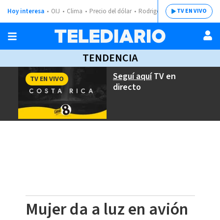
Hoy interesa
OIJ
Clima
Precio del dólar
Rodrigo Chaves
TV EN VIVO
TENDENCIA
Seguí aquí
TV en
TV EN VIVO
directo
Mujer da a luz en avión