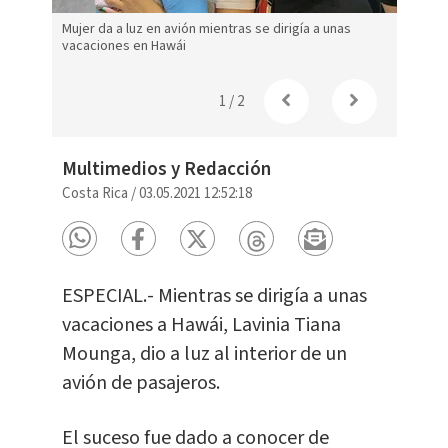
s
Mujer da a luz en avión mientras se dirigía a unas
Mujer d
vacaciones en Hawái
vacaci
1
/
2
Multimedios y Redacción
Costa Rica
/
03.05.2021 12:52:18
ESPECIAL.- Mientras se dirigía a unas
vacaciones a Hawái, Lavinia Tiana
Mounga, dio a luz al interior de un
avión de pasajeros.
El suceso fue dado a conocer de