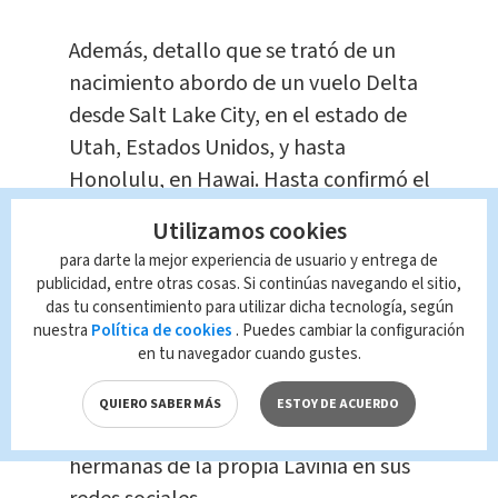
Además, detallo que se trató de un
nacimiento abordo de un vuelo Delta
desde Salt Lake City, en el estado de
Utah, Estados Unidos, y hasta
Honolulu, en Hawai. Hasta confirmó el
hecho de que nunca se enteraron de
Utilizamos cookies
dicho embarazo. También aseguró
para darte la mejor experiencia de usuario y entrega de
estar “nervioso, asustado, ansioso,
publicidad, entre otras cosas. Si continúas navegando el sitio,
emocionado, conmocionado”.
das tu consentimiento para utilizar dicha tecnología, según
nuestra
Política de cookies
. Puedes cambiar la configuración
en tu navegador cuando gustes.
El bebé, además, llevará el nombre de
Raymond Kaimana Wade Kobe Lavaki
QUIERO SABER MÁS
ESTOY DE ACUERDO
Mounga, confirmado incluso por las
hermanas de la propia Lavinia en sus