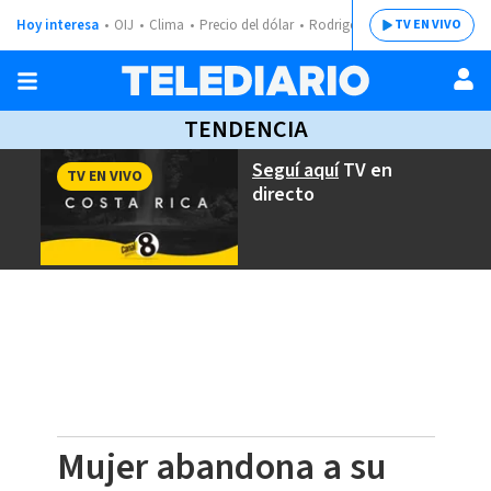
Hoy interesa
OIJ
Clima
Precio del dólar
Rodrigo Chaves
TV EN VIVO
TENDENCIA
Seguí aquí
TV en
TV EN VIVO
directo
Mujer abandona a su