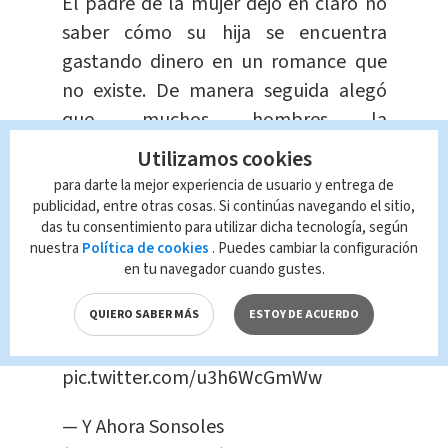
El padre de la mujer dejó en claro no
saber cómo su hija se encuentra
gastando dinero en un romance que
no existe. De manera seguida alegó
que, muchos hombres la
buscaban
con el fin de
obtener
Utilizamos cookies
dinero.
para darte la mejor experiencia de usuario y entrega de
publicidad, entre otras cosas. Si continúas navegando el sitio,
das tu consentimiento para utilizar dicha tecnología, según
????️ Padre de una víctima de ‘estafa
nuestra
Política de cookies
. Puedes cambiar la configuración
del amor’: “Aunque le decimos que es
en tu navegador cuando gustes.
una estafa, ella ni caso".
#YAS3Oct
QUIERO SABER MÁS
ESTOY DE ACUERDO
Directo ▶️
https://t.co/Zbpc7aiHYM
pic.twitter.com/u3h6WcGmWw
— Y Ahora Sonsoles