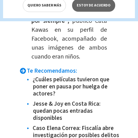
de descansar, luchó y luchó
QUIERO SABER MÁS
ESTOY DE ACUERDO
hasta el final. Lo extrañaré
por siempre",
publicó Cata
Kawas en su perfil de
Facebook, acompañado de
unas imágenes de ambos
cuando eran niños.
Te Recomendamos:
¿Cuáles películas tuvieron que
poner en pausa por huelga de
actores?
Jesse & Joy en Costa Rica:
quedan pocas entradas
disponibles
Caso Elena Correa: Fiscalía abre
investigación por posibles delitos