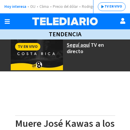
Hoy interesa
OIJ
Clima
Precio del dólar
Rodrigo Chaves
TV EN VIVO
TENDENCIA
Seguí aquí
TV en
TV EN VIVO
directo
Muere José Kawas a los