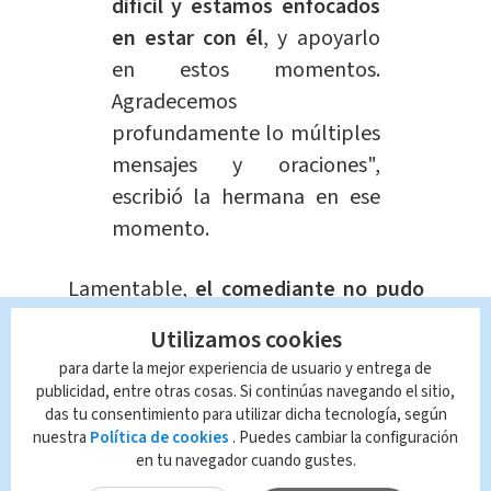
difícil y estamos enfocados
en estar con él
, y apoyarlo
en estos momentos.
Agradecemos
profundamente lo múltiples
mensajes y oraciones",
escribió la hermana en ese
momento.
Lamentable,
el comediante no pudo
librar la batalla contra esta
Utilizamos cookies
enfermedad
y falleció, su hermana
para darte la mejor experiencia de usuario y entrega de
aseguró que él luchó y
luchó hasta el
publicidad, entre otras cosas. Si continúas navegando el sitio,
final
.
das tu consentimiento para utilizar dicha tecnología, según
nuestra
Política de cookies
. Puedes cambiar la configuración
en tu navegador cuando gustes.
"Mi hermanito mayor acaba