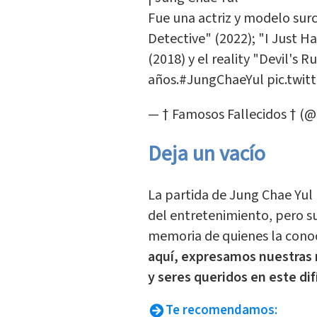
Fue una actriz y modelo sur
Detective" (2022); "I Just H
(2018) y el reality "Devil's 
años.
#JungChaeYul
pic.twi
— † Famosos Fallecidos † (@
Deja un vacío
La partida de Jung Chae Yul 
del entretenimiento, pero s
memoria de quienes la conoc
aquí, expresamos nuestras 
y seres queridos en este di
Te recomendamos: