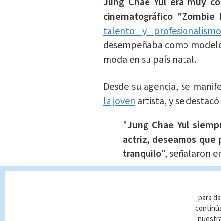
Jung Chae Yul era muy con
cinematográfico "Zombie 
talento y profesionalismo
desempeñaba como modelo, l
moda en su país natal.
Desde su agencia, se manif
la joven
artista, y se destacó
"
Jung Chae Yul siempr
actriz, deseamos que 
tranquilo
", señalaron 
Te Recome
Tendencia
Red
para da
continúa
nuestr