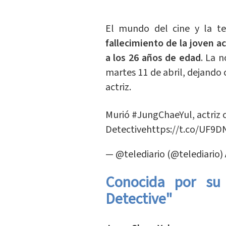
El mundo del cine y la tel
fallecimiento de la joven a
a los 26 años de edad
. La 
martes 11 de abril, dejando 
actriz.
Murió
#JungChaeYul
, actri
Detective
https://t.co/UF9
— @telediario (@telediario)
Conocida por su 
Detective"