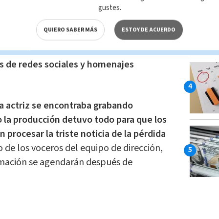
que los servicios funerarios se llevarán
gustes.
a que únicamente contará con la
presencia
QUIERO SABER MÁS
ESTOY DE ACUERDO
 Yul, por lo que su despedida no estará
argo, se espera que sus seguidores puedan
és de redes sociales y homenajes
a actriz se encontraba grabando
 la producción detuvo todo para que los
procesar la triste noticia de la pérdida
de los voceros del equipo de dirección,
ilmación se agendarán después de