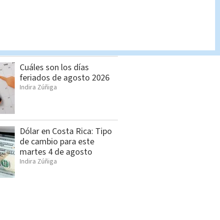
Manifestantes llegan a la
Plaza de la Democracia
para defender
independencia judicial
Redacción Multimedios
Cuáles son los días
feriados de agosto 2026
Indira Zúñiga
Dólar en Costa Rica: Tipo
de cambio para este
martes 4 de agosto
Indira Zúñiga