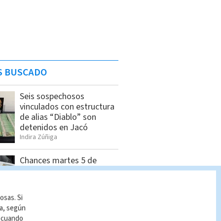
S BUSCADO
Seis sospechosos
vinculados con estructura
de alias “Diablo” son
detenidos en Jacó
Indira Zúñiga
Chances martes 5 de
agosto | Lista completa
de premios
Indira Zúñiga
osas. Si
ía, según
r cuando