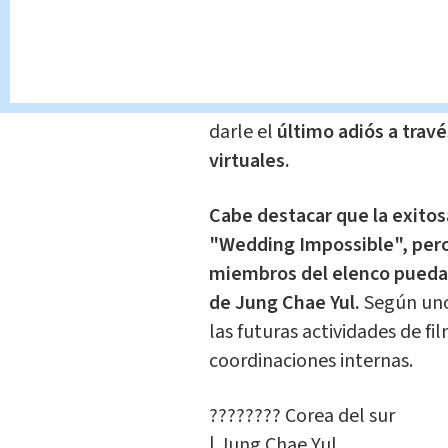
La empresa también informó 
a cabo de forma privada
, y
de familiares
cercanos a Chae
abierto al público. Sin emb
darle el
último adiós a trav
virtuales.
Cabe destacar que la exitos
"Wedding Impossible", pero
miembros del elenco puedan 
de Jung Chae Yul.
Según uno 
las futuras actividades de f
coordinaciones internas.
???????? Corea del sur
| Jung Chae Yul