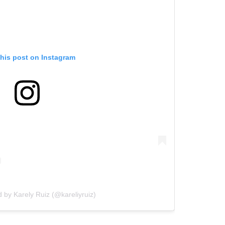
this post on Instagram
d by Karely Ruiz (@kareliyruiz)