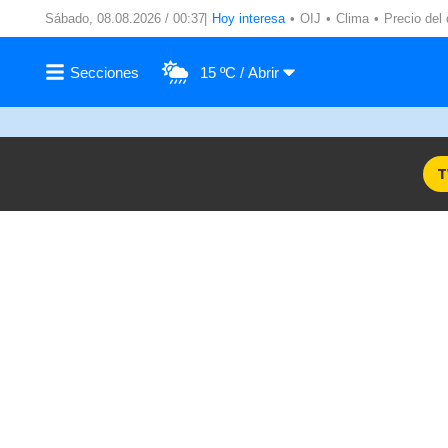
Sábado, 08.08.2026 / 00:37
Hoy interesa
OIJ
Clima
Precio del 
15 ºC
T