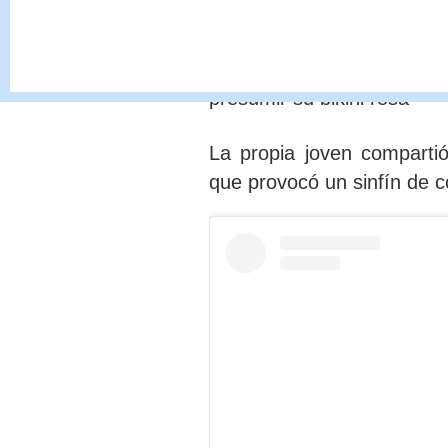
En determinado momento,
la
presumir su bikini rosa
La propia joven compartió
que provocó un sinfín de 