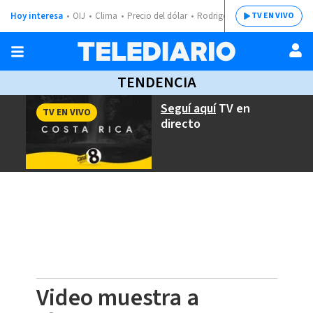
Hoy interesa
OIJ
Clima
Precio del dólar
Rodrigo Chaves
TV EN VIVO
TENDENCIA
Seguí aquí
TV en
TV EN VIVO
directo
Video muestra a