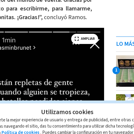
or del mundo de vuelta. Gracias por
 para escribirme, para llamarme,
itas. ¡Gracias!”,
concluyó Ramos.
AMPLIAR
LO MÁ
Utilizamos cookies
rte la mejor experiencia de usuario y entrega de publicidad, entre otras c
s navegando el sitio, das tu consentimiento para utilizar dicha tecnolog
a
Política de cookies
. Puedes cambiar la configuración en tu navegado