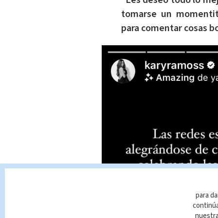
“Les deseo todo lo mej
tomarse un momentito
para comentar cosas bon
para da
continúa
nuestr