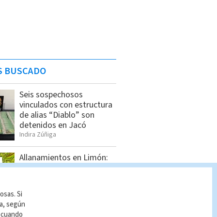
S BUSCADO
Seis sospechosos
vinculados con estructura
de alias “Diablo” son
detenidos en Jacó
Indira Zúñiga
Allanamientos en Limón:
Estos son los detenidos
por el OIJ
Indira Zúñiga
osas. Si
ía, según
r cuando