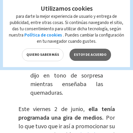
cara.
Luego mediante sus redes
Utilizamos cookies
sociales,
mostró las quemaduras
que
para darte la mejor experiencia de usuario y entrega de
le quedaron luego de las manchas.
publicidad, entre otras cosas. Si continúas navegando el sitio,
das tu consentimiento para utilizar dicha tecnología, según
"A veces yo creo que soy
nuestra
Política de cookies
. Puedes cambiar la configuración
una chiquita, me subí a un
en tu navegador cuando gustes.
palo de mangos y la mancha
QUIERO SABER MÁS
ESTOY DE ACUERDO
del mango me quemó la
cara.
Vean, ¡Qué fuerte!, ",
dijo en tono de sorpresa
mientras enseñaba las
quemaduras.
Este viernes 2 de junio,
ella tenía
programada una gira de medios.
Por
lo que tuvo que ir así a promocionar su