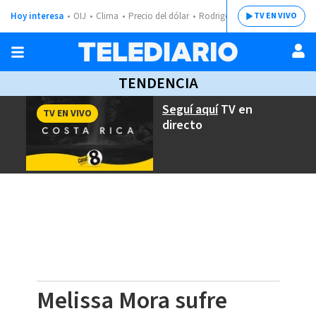
Hoy interesa
OIJ
Clima
Precio del dólar
Rodrigo Chaves
TV EN VIVO
TENDENCIA
Seguí aquí
TV en
TV EN VIVO
directo
Melissa Mora sufre