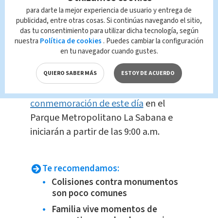
contra la mujer.
para darte la mejor experiencia de usuario y entrega de
publicidad, entre otras cosas. Si continúas navegando el sitio,
das tu consentimiento para utilizar dicha tecnología, según
Negro
, para recordar a las mujeres
nuestra
Política de cookies
. Puedes cambiar la configuración
que ya no están.
en tu navegador cuando gustes.
Además, la
Municipalidad de San José
QUIERO SABER MÁS
ESTOY DE ACUERDO
realizará
actividades para la
conmemoración de este día
en el
Parque Metropolitano La Sabana e
iniciarán a partir de las 9:00 a.m.
Te recomendamos:
Colisiones contra monumentos
son poco comunes
Familia vive momentos de