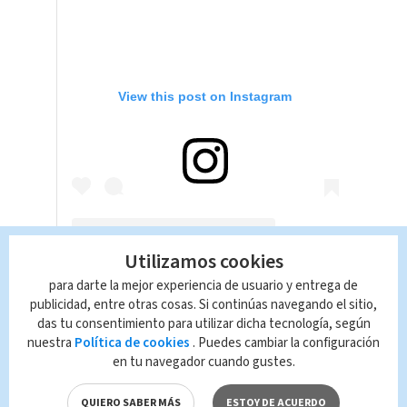
View this post on Instagram
Utilizamos cookies
para darte la mejor experiencia de usuario y entrega de
A post shared by Domo Care (@domocaremty)
publicidad, entre otras cosas. Si continúas navegando el sitio,
das tu consentimiento para utilizar dicha tecnología, según
¿De qué murió Paquita la
nuestra
Política de cookies
. Puedes cambiar la configuración
en tu navegador cuando gustes.
del Barrio?
QUIERO SABER MÁS
ESTOY DE ACUERDO