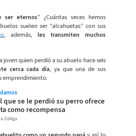
e ser eternos
” ¿Cuántas veces hemos
buelos suelen ser “alcahuetas” con sus
ño
, además,
les transmiten muchos
 joven quien perdió a su abuelo hace seis
nte cerca cada día
, ya que una de sus
 su emprendimiento.
ndamos
 que se le perdió su perro ofrece
eta como recompensa
ra Zúñiga
u abuelito como un segundo papá
y así lo