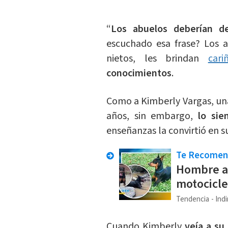
“
Los abuelos deberían d
escuchado esa frase? Los a
nietos, les brindan
cari
conocimientos
.
Como a Kimberly Vargas, una
años, sin embargo,
lo sie
enseñanzas la convirtió en
Te Recome
Hombre al
motocicl
Tendencia
Indi
​Cuando Kimberly
veía a s