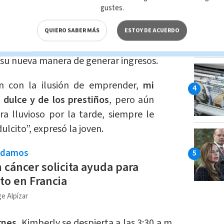
gustes.
revista con
Telediario.cr
, que ella tenía la
QUIERO SABER MÁS
ESTOY DE ACUERDO
después tomó la decisión de convertir las
su nueva manera de generar ingresos.
ron con la ilusión de emprender,
mi
 dulce y de los prestiños
, pero aún
a lluvioso por la tarde, siempre le
lcito”, expresó la joven.
ndamos
 cáncer solicita ayuda para
to en Francia
e Alpízar
rnes
, Kimberly se despierta a las 3:30 a.m.