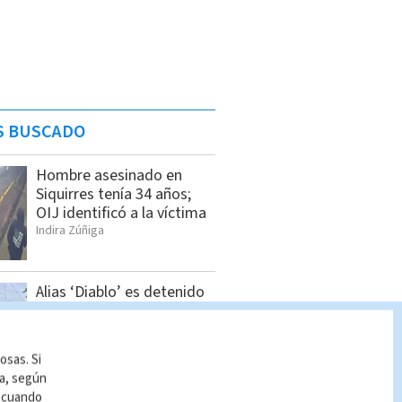
S BUSCADO
Hombre asesinado en
Siquirres tenía 34 años;
OIJ identificó a la víctima
Indira Zúñiga
Alias ‘Diablo’ es detenido
en Sarapiquí
Indira Zúñiga
osas. Si
ía, según
r cuando