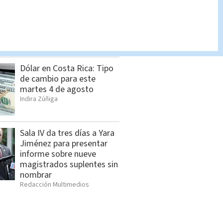
Influencer mexicano es
asesinado; ataque armado
quedó grabado | VIDEO
Redacción Multimedios
Dólar en Costa Rica: Tipo
de cambio para este
martes 4 de agosto
Indira Zúñiga
Sala IV da tres días a Yara
Jiménez para presentar
informe sobre nueve
magistrados suplentes sin
nombrar
Redacción Multimedios