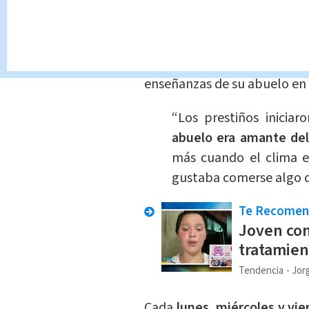
Kimberly contó en una ent
ilusión de emprender, poco 
enseñanzas de su abuelo en 
“Los prestiños inicia
abuelo era amante del
más cuando el clima er
gustaba comerse algo du
Te Recome
Joven con
tratamien
Tendencia
Jorg
Cada
lunes, miércoles y vie