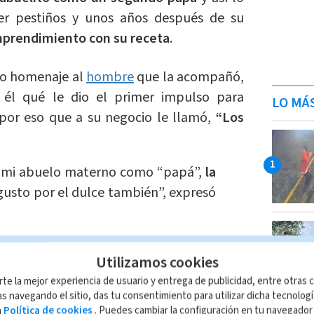
er pestiños y unos años después de su
prendimiento con su receta
.
ño homenaje al
hombre
que la acompañó,
 él qué le dio el primer impulso para
LO MÁ
por eso que a su negocio le llamó,
“Los
a mi abuelo materno como “papá”,
la
 gusto por el dulce también”, expresó
Utilizamos cookies
rte la mejor experiencia de usuario y entrega de publicidad, entre otras c
ia del emprendimiento de la
s navegando el sitio, das tu consentimiento para utilizar dicha tecnolog
a
Política de cookies
. Puedes cambiar la configuración en tu navegado