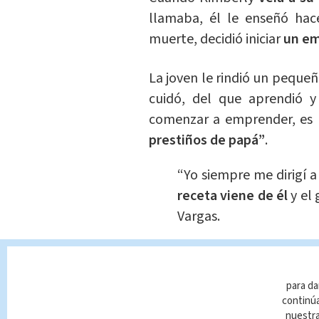
llamaba, él le enseñó hac
muerte, decidió iniciar
un em
La joven le rindió un peque
cuidó, del que aprendió y
comenzar a emprender, es 
prestiños de papá”
.
“Yo siempre me dirigí 
receta viene de él
y el
Vargas.
para da
¿Cuál es la histor
continúa
joven?
nuestr