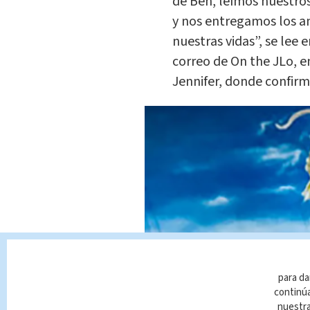
de Ben, leímos nuestros
y nos entregamos los an
nuestras vidas”, se lee e
correo de On the JLo, 
Jennifer, donde confirm
para da
continúa
nuestr