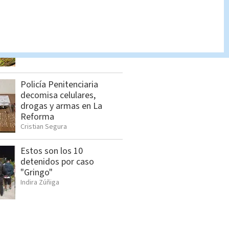
Allanamientos en Limón:
Estos son los detenidos
por el OIJ
Indira Zúñiga
Policía Penitenciaria
decomisa celulares,
drogas y armas en La
Reforma
Cristian Segura
Estos son los 10
detenidos por caso
"Gringo"
Indira Zúñiga