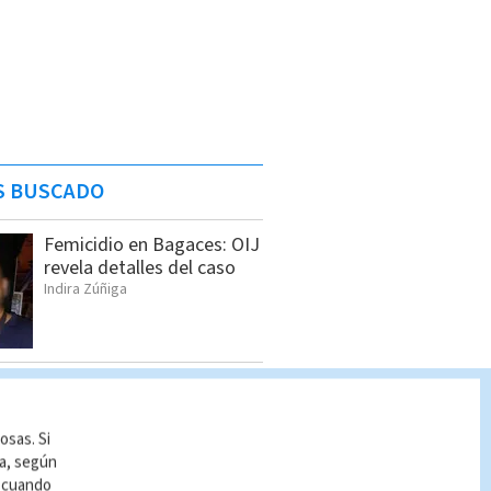
S BUSCADO
Femicidio en Bagaces: OIJ
revela detalles del caso
Indira Zúñiga
Seis sospechosos
vinculados con estructura
de alias “Diablo” son
osas. Si
detenidos en Jacó
ía, según
Indira Zúñiga
r cuando