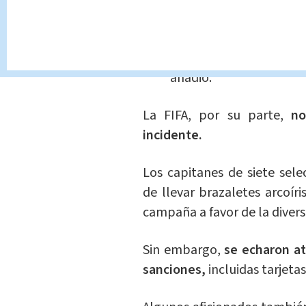
la Casa Blanca Karine 
Catar y a todos los cat
emir, dando la bienve
añadió.
La FIFA, por su parte,
no 
incidente.
Los capitanes de siete sele
de llevar brazaletes arcoí
campaña a favor de la divers
Sin embargo,
se echaron at
sanciones,
incluidas tarjetas