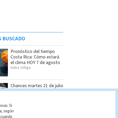
S BUSCADO
Pronóstico del tiempo
Costa Rica: Cómo estará
el clima HOY 7 de agosto
Indira Zúñiga
Chances martes 21 de julio
| Lista completa de
premios
Indira Zúñiga
osas. Si
ía, según
r cuando