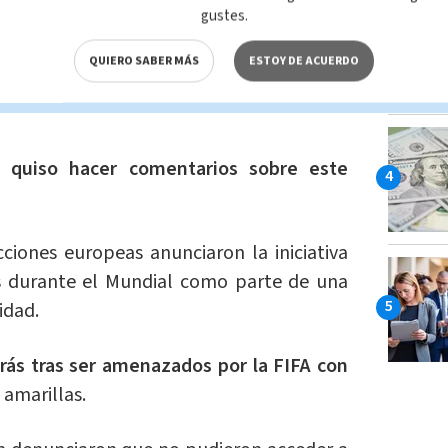
gustes.
Jean-Pierre. "Instamos al Estado de
aríes que hagan suyas las palabras del
QUIERO SABER MÁS
ESTOY DE ACUERDO
nida a todos a la Copa del Mundo",
quiso hacer comentarios sobre este
cciones europeas anunciaron la iniciativa
ris durante el Mundial como parte de una
idad.
rás tras ser amenazados por la FIFA con
 amarillas.