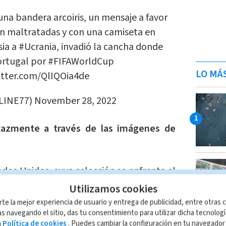
na bandera arcoiris, un mensaje a favor
son maltratadas y con una camiseta en
sia
a
#Ucrania
, invadió la cancha donde
rtugal
por
#FIFAWorldCup
LO MÁ
witter.com/QlIQOia4de
LINE77)
November 28, 2022
gazmente a través de las imágenes de
dos Unidos, cuya selección se enfrenta el
sivo.
Utilizamos cookies
rte la mejor experiencia de usuario y entrega de publicidad, entre otras c
por el trato que se puede dar a los
s navegando el sitio, das tu consentimiento para utilizar dicha tecnolog
stas LGBT+", declaró la portavoz de
a
Política de cookies
. Puedes cambiar la configuración en tu navegado