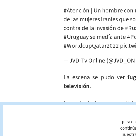
#Atención
| Un hombre con u
de las mujeres iraníes que 
contra de la invasión de
#Ru
#Uruguay
se medía ante
#Po
#WorldcupQatar2022
pic.t
— JVD-Tv Online (@JVD_ON
La escena se pudo ver
fu
televisión.
La protesta tuvo eco en Esta
martes a Irán en partido deci
para da
"Estamos preocupados 
continúa
espectadores y deporti
nuestr