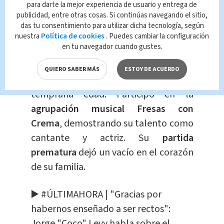
para darte la mejor experiencia de usuario y entrega de
el año 2005 a causa de un infarto tras
publicidad, entre otras cosas. Si continúas navegando el sitio,
ser
víctima de un asalto
.
das tu consentimiento para utilizar dicha tecnología, según
nuestra
Política de cookies
. Puedes cambiar la configuración
en tu navegador cuando gustes.
Mariana Levy, siguió los pasos
artísticos de su madre, mostró interés
QUIERO SABER MÁS
ESTOY DE ACUERDO
por el mundo del
espectáculo
desde
temprana edad. Participó en la
agrupación musical Fresas con
Crema
, demostrando su talento como
cantante y actriz. Su
partida
prematura
dejó un vacío en el corazón
de su familia.
▶️
#ÚLTIMAHORA
| "Gracias por
habernos enseñado a ser rectos":
Jorge "Coco" Levy habla sobre el