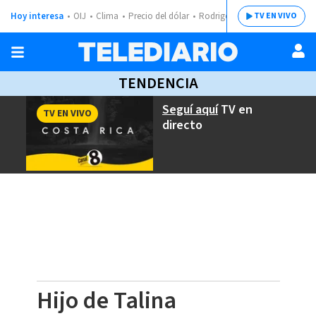
Hoy interesa
OIJ
Clima
Precio del dólar
Rodrigo Chaves
TV EN VIVO
TENDENCIA
Seguí aquí
TV en
TV EN VIVO
directo
Hijo de Talina