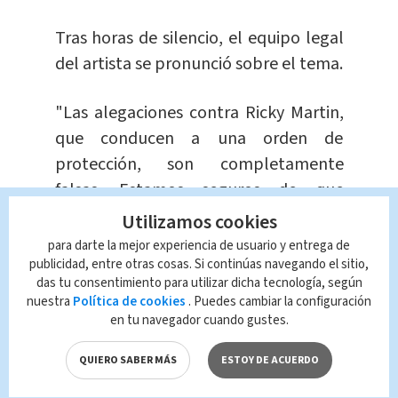
Tras horas de silencio, el equipo legal
del artista se pronunció sobre el tema.
"Las alegaciones contra Ricky Martin,
que conducen a una orden de
protección, son completamente
falsas. Estamos seguros de que
cuando los verdaderos hechos salgan
Utilizamos cookies
a la luz en este asunto, nuestro cliente
para darte la mejor experiencia de usuario y entrega de
Ricky Martin será plenamente
publicidad, entre otras cosas. Si continúas navegando el sitio,
das tu consentimiento para utilizar dicha tecnología, según
reivindicado", menciona el
nuestra
Política de cookies
. Puedes cambiar la configuración
comunicado.
en tu navegador cuando gustes.
Te recomendamos
QUIERO SABER MÁS
ESTOY DE ACUERDO
Continúa la búsqueda de