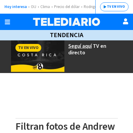
Hoy interesa
OIJ
Clima
Precio del dólar
Rodrigo Chaves
TV EN VIVO
TENDENCIA
Seguí aquí
TV en
TV EN VIVO
directo
Filtran fotos de Andrew