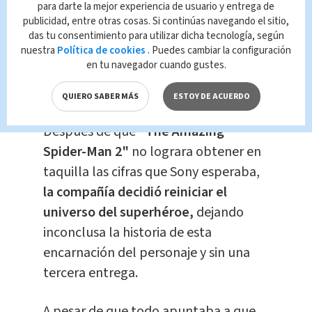
pic.twitter.com/xZz6FCqeN6
para darte la mejor experiencia de usuario y entrega de
publicidad, entre otras cosas. Si continúas navegando el sitio,
— Sin Camino a Casa
das tu consentimiento para utilizar dicha tecnología, según
nuestra
Política de cookies
. Puedes cambiar la configuración
(@sincaminoacasa)
August 23, 2021
en tu navegador cuando gustes.
QUIERO SABER MÁS
ESTOY DE ACUERDO
Después de que
"The Amazing
Spider-Man 2"
no lograra obtener en
taquilla las cifras que Sony esperaba,
la compañía decidió reiniciar el
universo del superhéroe,
dejando
inconclusa la historia de esta
encarnación del personaje y sin una
tercera entrega.
A pesar de que todo apuntaba a que