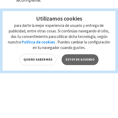
Te Recomendamos:
Utilizamos cookies
David Bisbal lanza su nueva
canción titulada "Tú Me Delatas"
para darte la mejor experiencia de usuario y entrega de
publicidad, entre otras cosas. Si continúas navegando el sitio,
Llegan al país ticos atrapados en
das tu consentimiento para utilizar dicha tecnología, según
Panamá
nuestra
Política de cookies
. Puedes cambiar la configuración
en tu navegador cuando gustes.
Padres de Marco Calzada donan
guitarras a población indígena
QUIERO SABER MÁS
ESTOY DE ACUERDO
Rafael Caro Quintero fue
detenido este 15 de julio