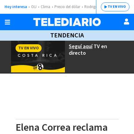
Hoy interesa
OIJ
Clima
Precio del dólar
Rodrigo Chaves
TV EN VIVO
TENDENCIA
Seguí aquí
TV en
TV EN VIVO
directo
Elena Correa reclama