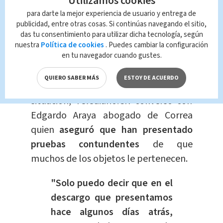
Utilizamos cookies
para darte la mejor experiencia de usuario y entrega de
— MultimediosCR (@multimedioscr)
publicidad, entre otras cosas. Si continúas navegando el sitio,
July 12, 2023
das tu consentimiento para utilizar dicha tecnología, según
nuestra
Política de cookies
. Puedes cambiar la configuración
en tu navegador cuando gustes.
QUIERO SABER MÁS
ESTOY DE ACUERDO
Luego de darse a conocer esta
situación, Telediario.CR conversó con
Edgardo Araya abogado de Correa
quien
aseguró que han presentado
pruebas contundentes
de que
muchos de los objetos le pertenecen.
"Solo puedo decir que en el
descargo que presentamos
hace algunos días atrás,