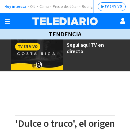
Hoy interesa
OIJ
Clima
Precio del dólar
Rodrigo Chaves
TV EN VIVO
TENDENCIA
Seguí aquí
TV en
TV EN VIVO
directo
'Dulce o truco', el origen