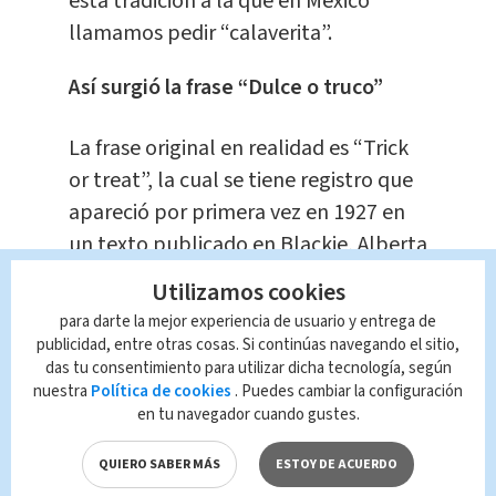
esta tradición a la que en México
llamamos pedir “calaverita”.
Así surgió la frase “Dulce o truco”
La frase original en realidad es “Trick
or treat”, la cual se tiene registro que
apareció por primera vez en 1927 en
un texto publicado en Blackie, Alberta
en el que se narra la celebración de
Utilizamos cookies
Halloween que se llevó a cabo ese
para darte la mejor experiencia de usuario y entrega de
año.
publicidad, entre otras cosas. Si continúas navegando el sitio,
das tu consentimiento para utilizar dicha tecnología, según
nuestra
Política de cookies
. Puedes cambiar la configuración
“Halloween brindo una oportunidad
en tu navegador cuando gustes.
para una verdadera diversión (…), los
jóvenes torturadores estaban en la
QUIERO SABER MÁS
ESTOY DE ACUERDO