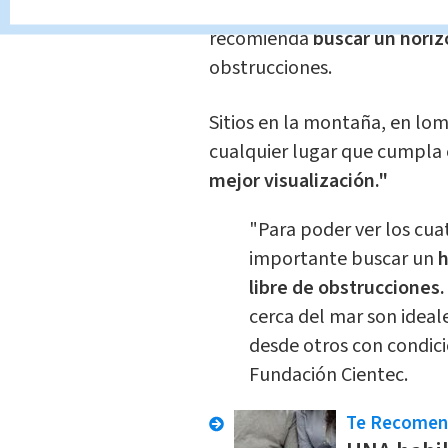
Para observar la mayor canti
recomienda
b
uscar un horiz
obstrucciones.
Sitios en la montaña, en lom
cualquier lugar que cumpla 
mejor visualización."
"Para poder ver los cua
importante buscar un
h
libre de obstrucciones
cerca del mar son idea
desde otros con condic
Fundación Cientec.
Te Recome