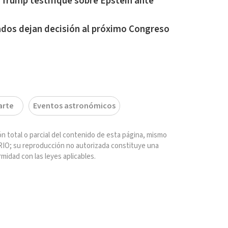
e Trump testifique sobre Epstein ante
tados dejan decisión al próximo Congreso
arte
Eventos astronómicos
n total o parcial del contenido de esta página, mismo
IO; su reproducción no autorizada constituye una
rmidad con las leyes aplicables.