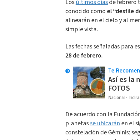
Los
últimos días
de febrero 
conocido como
el “desfile 
alinearán en el cielo y al m
simple vista.
Las fechas señaladas para e
28 de febrero.
Te Recome
Así es la
FOTOS
Nacional
Indir
De acuerdo con la Fundación
planetas
se ubicarán
en el s
constelación de Géminis; se