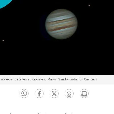
preciar detalles adicionales. (Marvin Sandí-Fundación Cientec)