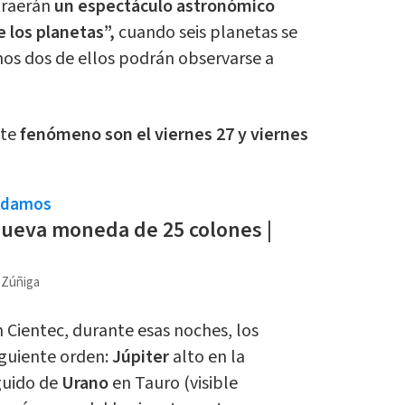
traerán
un espectáculo astronómico
de los planetas”,
cuando seis planetas se
enos dos de ellos podrán observarse a
ste
fenómeno son el viernes 27 y viernes
ndamos
 nueva moneda de 25 colones |
a Zúñiga
 Cientec, durante esas noches, los
iguiente orden:
Júpiter
alto en la
guido de
Urano
en Tauro (visible