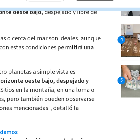
dad de planetas a simple vista, se
onte oeste bajo,
despejado y libre de
as o cerca del mar son ideales, aunque
con estas condiciones
permitirá una
tro planetas a simple vista es
orizonte oeste bajo, despejado y
.
Sitios en la montaña, en una loma o
les, pero también pueden observarse
iones mencionadas", detalló la
ndamos