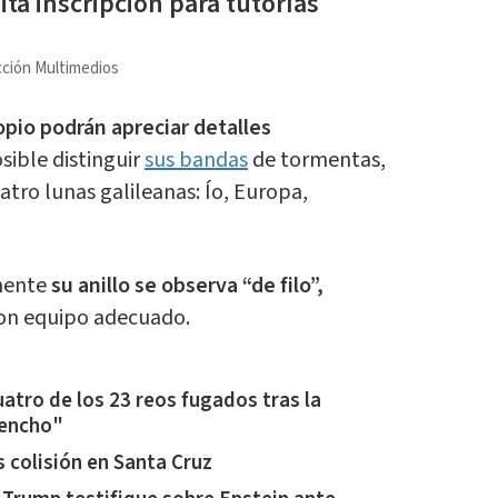
ita inscripción para tutorías
ción Multimedios
pio podrán apreciar detalles
sible distinguir
sus bandas
de tormentas,
atro lunas galileanas: Ío, Europa,
mente
su anillo se observa “de filo”,
on equipo adecuado.
atro de los 23 reos fugados tras la
Mencho"
 colisión en Santa Cruz