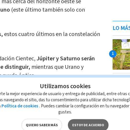
 más cerca del horizonte oeste se
tuno
(este último también solo con
LO MÁ
s,
estos cuatro últimos en la constelación
dación Cientec,
Júpiter y Saturno serán
de distinguir,
mientras que Urano y
 ayuda óptica.
Utilizamos cookies
 cerca del Sol, inmersos en su
rte la mejor experiencia de usuario y entrega de publicidad, entre otras c
s navegando el sitio, das tu consentimiento para utilizar dicha tecnolog
a
Política de cookies
. Puedes cambiar la configuración en tu navegado
gustes.
etas?
QUIERO SABER MÁS
ESTOY DE ACUERDO