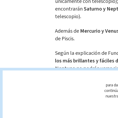
únicamente con telescopio);
encontrarán
Saturno y Nep
telescopio).
Además de
Mercurio y Venu
de Piscis.
Según la explicación de Fun
los más brillantes y fáciles 
Neptuno no podrán verse sin
Mercurio y Venus estarán muy
para da
resplandor.
continúa
nuestr
¿Cómo ver los plan