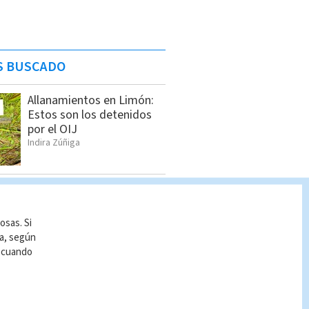
S BUSCADO
Allanamientos en Limón:
Estos son los detenidos
por el OIJ
Indira Zúñiga
Seis sospechosos
vinculados con estructura
de alias “Diablo” son
osas. Si
detenidos en Jacó
ía, según
Indira Zúñiga
r cuando
Estos son los nuevos
precios de los
combustibles a partir del