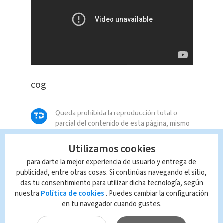
cog
Queda prohibida la reproducción total o
parcial del contenido de esta página, mismo
que es propiedad de TELEDIARIO; su
reproducción no autorizada constituye una
Utilizamos cookies
infracción y un delito de conformidad con las
para darte la mejor experiencia de usuario y entrega de
leyes aplicables.
publicidad, entre otras cosas. Si continúas navegando el sitio,
das tu consentimiento para utilizar dicha tecnología, según
nuestra
Política de cookies
. Puedes cambiar la configuración
en tu navegador cuando gustes.