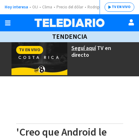
Hoy interesa
OIJ
Clima
Precio del dólar
Rodrigo Chaves
TV EN VIVO
TENDENCIA
Seguí aquí
TV en
TV EN VIVO
directo
'Creo que Android le