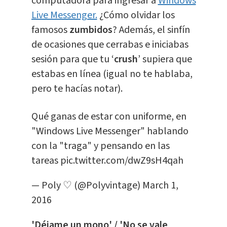
computadora para ingresar a
Windows
Live Messenger.
¿Cómo olvidar los
famosos
zumbidos
? Además, el sinfín
de ocasiones que cerrabas e iniciabas
sesión para que tu ‘
crush
’ supiera que
estabas en línea (igual no te hablaba,
pero te hacías notar).
Qué ganas de estar con uniforme, en
"Windows Live Messenger" hablando
con la "traga" y pensando en las
tareas
pic.twitter.com/dwZ9sH4qah
— Poly ♡ (@Polyvintage)
March 1,
2016
'Déjame un mono' / 'No se vale