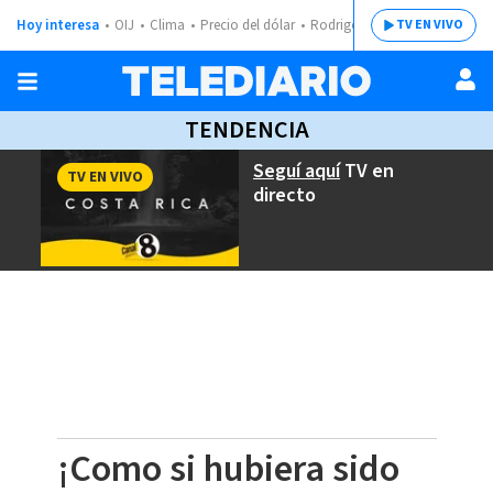
Hoy interesa
OIJ
Clima
Precio del dólar
Rodrigo Chaves
TV EN VIVO
TENDENCIA
Seguí aquí
TV en
TV EN VIVO
directo
¡Como si hubiera sido