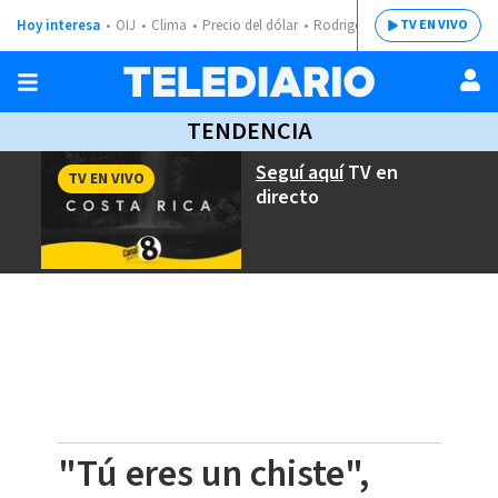
Hoy interesa
OIJ
Clima
Precio del dólar
Rodrigo Chaves
TV EN VIVO
TENDENCIA
Seguí aquí
TV en
TV EN VIVO
directo
"Tú eres un chiste",