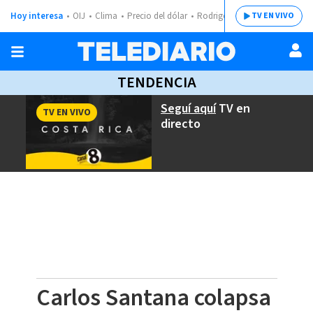
Hoy interesa
OIJ
Clima
Precio del dólar
Rodrigo Chaves
TV EN VIVO
TENDENCIA
Seguí aquí
TV en
TV EN VIVO
directo
Carlos Santana colapsa