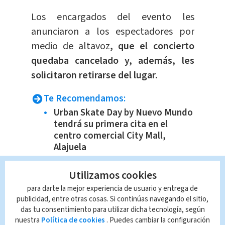
Los encargados del evento les
anunciaron a los espectadores por
medio de altavoz
, que el concierto
quedaba cancelado y, además, les
solicitaron retirarse del lugar.
Te Recomendamos:
Urban Skate Day by Nuevo Mundo
tendrá su primera cita en el
centro comercial City Mall,
Alajuela
CNE atendió 7 incidentes por
Utilizamos cookies
fuertes lluvias de este 5 de julio
para darte la mejor experiencia de usuario y entrega de
Cierran paso por Ruta 1 debido al
publicidad, entre otras cosas. Si continúas navegando el sitio,
aumento en el cauce de río
das tu consentimiento para utilizar dicha tecnología, según
Fuerza Pública decomisa
nuestra
Política de cookies
. Puedes cambiar la configuración