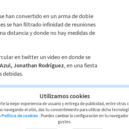
 se han convertido en un arma de doble
es se han filtrado infinidad de reuniones
ana distancia y donde no hay medidas de
cular en twitter un video en donde se
 Azul, Jonathan Rodríguez
, en una fiesta
s debidas.
ecita' no fue contemplado para enfrentar
Utilizamos cookies
por lo que se ha mencionado que dicha
rte la mejor experiencia de usuario y entrega de publicidad, entre otras c
s la fiesta a la que acudió.
s navegando el sitio, das tu consentimiento para utilizar dicha tecnolog
a
Política de cookies
. Puedes cambiar la configuración en tu navegado
l momento se desconoce la fecha exacta
gustes.