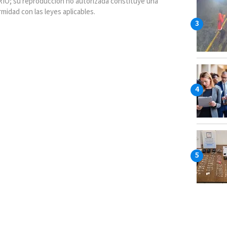
IO; su reproducción no autorizada constituye una
rmidad con las leyes aplicables.