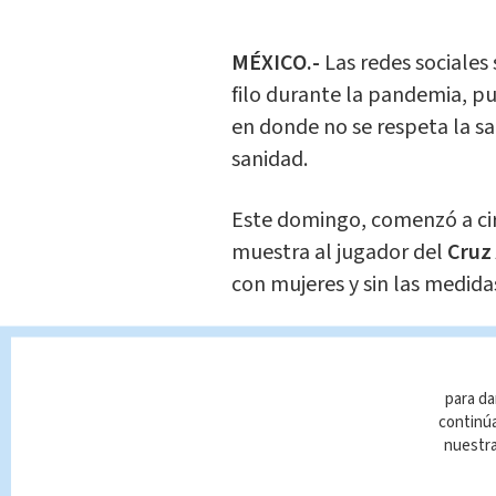
MÉXICO.-
Las redes sociales
filo durante la pandemia, pu
en donde no se respeta la s
sanidad.
Este domingo, comenzó a cir
muestra al jugador del
Cruz
con mujeres y sin las medida
Así mismo, este sábado 'Cab
al Puebla en la Jornada 2, 
para da
decisión se habría tomado tra
continúa
nuestr
Cabe mencionar que hasta e