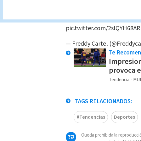
de cuándo fue grabado el vi
Que les vale verga dicen......
h
pic.twitter.com/2sIQYH68AR
— Freddy Cartel (@Freddyca
Te Recome
Impresion
provoca 
Tendencia
MUL
TAGS RELACIONADOS:
#Tendencias
Deportes
Queda prohibida la reproducció