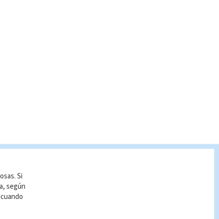
osas. Si
ía, según
r cuando