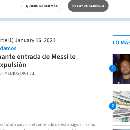
deo.
QUIERO SABER MÁS
ESTOY DE ACUERDO
ttps://t.co/mps0fiNdnr
rtel1)
January 16, 2021
LO MÁ
ndamos
ante entrada de Messi le
expulsión
TIMEDIOS DIGITAL
n total o parcial del contenido de esta página, mismo