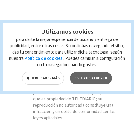
Utilizamos cookies
TAGS RELACIONADOS:
para darte la mejor experiencia de usuario y entrega de
publicidad, entre otras cosas. Si continúas navegando el sitio,
das tu consentimiento para utilizar dicha tecnología, según
La Revista
Tendencia
nuestra
Política de cookies
. Puedes cambiar la configuración
en tu navegador cuando gustes.
#Tendencias
Nacional
QUIERO SABER MÁS
ESTOY DE ACUERDO
Queda prohibida la reproducción total o
parcial del contenido de esta página, mismo
que es propiedad de TELEDIARIO; su
reproducción no autorizada constituye una
infracción y un delito de conformidad con las
leyes aplicables.