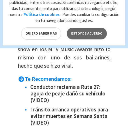
publicidad, entre otras cosas. Si continúas navegando el sitio,
Bad Bunny ya ha besado
das tu consentimiento para utilizar dicha tecnología, según
otros hombres:
nuestra
Política de cookies
. Puedes cambiar la configuración
en tu navegador cuando gustes.
Esta
no es la primera vez que Bad
QUIERO SABER MÁS
ESTOY DE ACUERDO
Bunny besa a un hombre,
durante su
show en los MTV Music Awards hizo lo
mismo con uno de sus bailarines,
hecho que se hizo viral.
Te Recomendamos:
Conductor reclama a Ruta 27:
aguja de peaje dañó su vehículo
(VIDEO)
Tránsito arranca operativos para
evitar muertes en Semana Santa
(VIDEO)