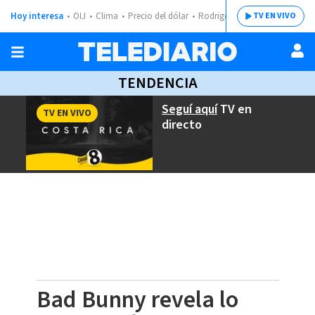
Hoy interesa
OIJ
Clima
Precio del dólar
Rodrigo Chaves
TV EN VIVO
TENDENCIA
Seguí aquí
TV en
TV EN VIVO
directo
Bad Bunny revela lo