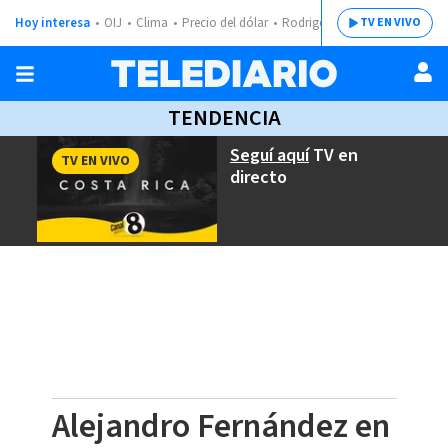
Hoy interesa
OIJ
Clima
Precio del dólar
Rodrigo Chaves
TV EN VIVO
TENDENCIA
Seguí aquí
TV en
TV EN VIVO
directo
Alejandro Fernández en