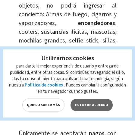
objetos, no podrá ingresar al
concierto: Armas de fuego, cigarros y
vaporizadores,
encendedores
,
coolers,
sustancias
ilícitas, mascotas,
mochilas grandes,
selfie
stick, sillas,
termos, paraguas y cámaras.
Utilizamos cookies
Te Recomendamos
para darte la mejor experiencia de usuario y entrega de
Narrador mexicano
publicidad, entre otras cosas. Si continúas navegando el sitio,
emociona tras
das tu consentimiento para utilizar dicha tecnología, según
relatar
nuestra
Política de cookies
. Puedes cambiar la configuración
en tu navegador cuando gustes.
eufóricamente la
carrera de Gerald
QUIERO SABER MÁS
ESTOY DE ACUERDO
Drummond
Tendencia
Jorge Alpízar
Únicamente se aceptarán
pagos
con