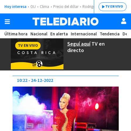
Hoy interesa
OIJ
Clima
Precio del dólar
Rodrigo Chaves
TV EN VIVO
Última hora
Nacional
En alerta
Internacional
Tendencia
Dep
Seguí aquí
TV en
TV EN VIVO
directo
10:22
24-12-2022