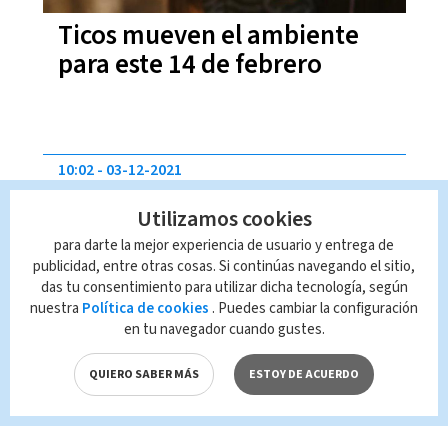
Ticos mueven el ambiente
para este 14 de febrero
10:02
03-12-2021
Utilizamos cookies
para darte la mejor experiencia de usuario y entrega de
publicidad, entre otras cosas. Si continúas navegando el sitio,
das tu consentimiento para utilizar dicha tecnología, según
nuestra
Política de cookies
. Puedes cambiar la configuración
en tu navegador cuando gustes.
Estos son los“agüizotes”más
QUIERO SABER MÁS
ESTOY DE ACUERDO
famosos para este fin de año