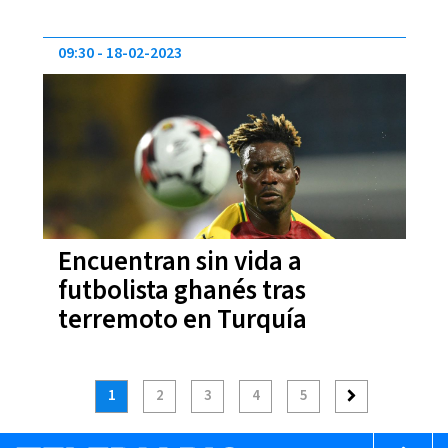
09:30
18-02-2023
Encuentran sin vida a
futbolista ghanés tras
terremoto en Turquía
1
2
3
4
5