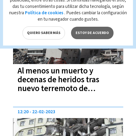
publicidad, entre otras cosas. Si continúas navegando el sitio,
das tu consentimiento para utilizar dicha tecnología, según
08:00
27-02-2023
nuestra
Política de cookies
. Puedes cambiar la configuración
en tu navegador cuando gustes.
QUIERO SABER MÁS
ESTOY DE ACUERDO
Al menos un muerto y
decenas de heridos tras
nuevo terremoto de
magnitud 5,6 en Turquía
12:20
22-02-2023