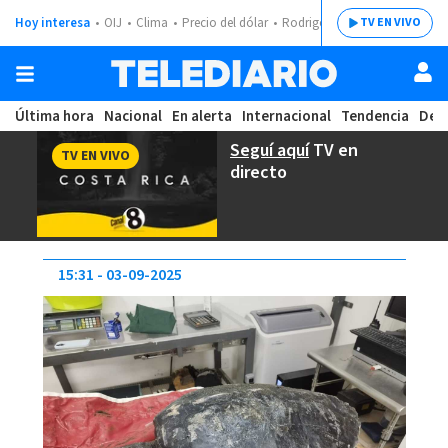
Hoy interesa
OIJ
Clima
Precio del dólar
Rodrigo Chaves
TV EN VIVO
Última hora
Nacional
En alerta
Internacional
Tendencia
Dep
Seguí aquí
TV en
TV EN VIVO
directo
15:31
03-09-2025