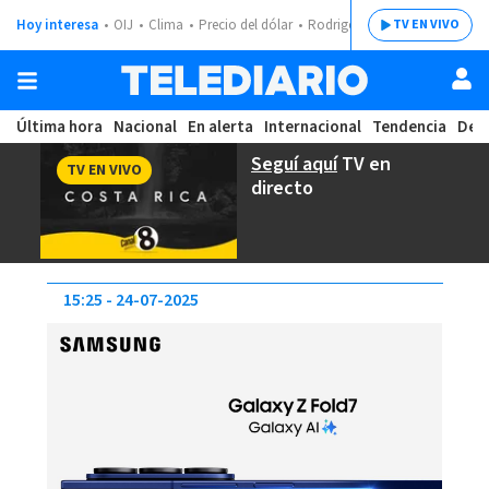
Hoy interesa
OIJ
Clima
Precio del dólar
Rodrigo Chaves
TV EN VIVO
Última hora
Nacional
En alerta
Internacional
Tendencia
Dep
Seguí aquí
TV en
TV EN VIVO
directo
15:25
24-07-2025