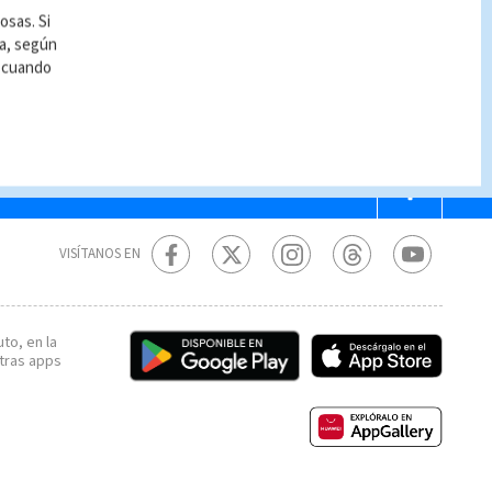
osas. Si
ía, según
r cuando
VISÍTANOS EN
to, en la
tras apps