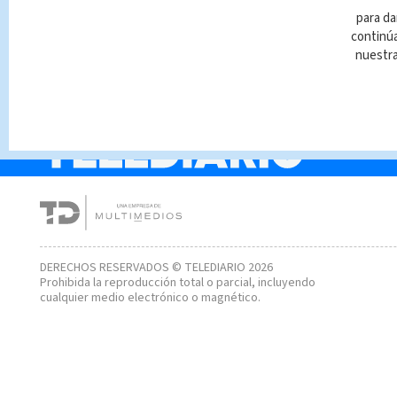
(+VIDEO) Venció el cá
para da
y se convirtió en
continúa
emprendedora
nuestr
DERECHOS RESERVADOS © TELEDIARIO 2026
Prohibida la reproducción total o parcial, incluyendo
cualquier medio electrónico o magnético.