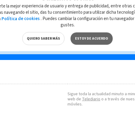
ncer
rte la mejor experiencia de usuario y entrega de publicidad, entre otras c
s navegando el sitio, das tu consentimiento para utilizar dicha tecnolog
a
Política de cookies
. Puedes cambiar la configuración en tu navegado
gustes.
QUIERO SABER MÁS
ESTOY DE ACUERDO
Sigue toda la actualidad minuto a minu
web de
Telediario
o a través de nues
móviles.