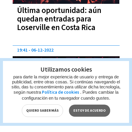
Última oportunidad: aún
quedan entradas para
Loserville en Costa Rica
19:41
06-12-2022
Utilizamos cookies
para darte la mejor experiencia de usuario y entrega de
publicidad, entre otras cosas. Si continúas navegando el
sitio, das tu consentimiento para utilizar dicha tecnología,
Política de cookies
según nuestra
. Puedes cambiar la
configuración en tu navegador cuando gustes.
Rock Fest regresa en su
QUIERO SABER MÁS
ESTOY DE ACUERDO
décima edición para el 2023