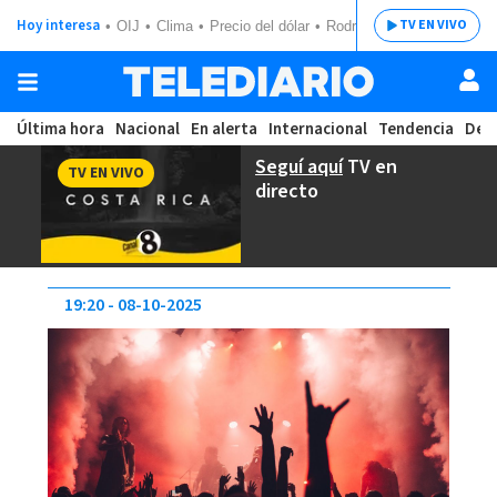
Hoy interesa
TV EN VIVO
OIJ
Clima
Precio del dólar
Rodrigo Chaves
Última hora
Nacional
En alerta
Internacional
Tendencia
Dep
Seguí aquí
TV en
TV EN VIVO
directo
19:20
08-10-2025