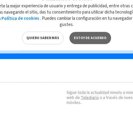
iño
2022 con más de cuatro
rte la mejor experiencia de usuario y entrega de publicidad, entre otras c
mil sustracciones de
s navegando el sitio, das tu consentimiento para utilizar dicha tecnolog
vehículos | VIDEO
a
Política de cookies
. Puedes cambiar la configuración en tu navegado
gustes.
QUIERO SABER MÁS
ESTOY DE ACUERDO
Sigue toda la actualidad minuto a minu
web de
Telediario
o a través de nues
móviles.