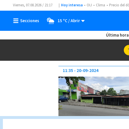
Viernes, 07.08.2026 / 21:17
Hoy interesa
OIJ
Clima
Precio del d
15 ºC
Última hora
11:35
20-09-2024