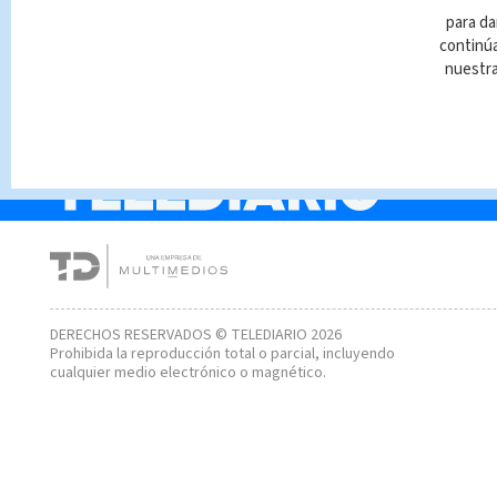
Roban carro con un n
para da
adentro en Alajuelita
continúa
nuestr
DERECHOS RESERVADOS © TELEDIARIO 2026
Prohibida la reproducción total o parcial, incluyendo
cualquier medio electrónico o magnético.