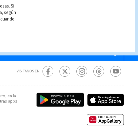
osas. Si
ía, según
r cuando
VISÍTANOS EN
to, en la
tras apps