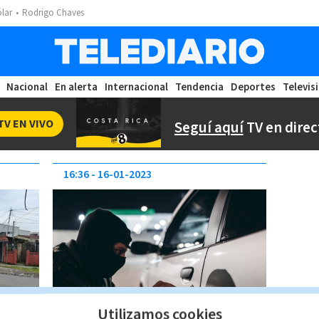
ólar
Rodrigo Chaves
Nacional
En alerta
Internacional
Tendencia
Deportes
Televis
TV EN VIVO
Seguí aquí
TV en direc
16:36
16-01-2023
Utilizamos cookies