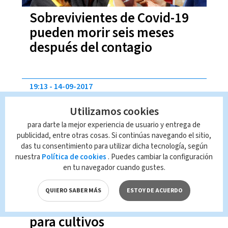
Sobrevivientes de Covid-19
pueden morir seis meses
después del contagio
19:13
14-09-2017
Utilizamos cookies
para darte la mejor experiencia de usuario y entrega de
publicidad, entre otras cosas. Si continúas navegando el sitio,
das tu consentimiento para utilizar dicha tecnología, según
nuestra
Política de cookies
. Puedes cambiar la configuración
en tu navegador cuando gustes.
45 familias de Tucurrique
QUIERO SABER MÁS
ESTOY DE ACUERDO
estrenan sistema de riego
para cultivos