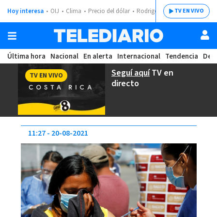
Hoy interesa
OIJ
Clima
Precio del dólar
Rodrigo Chaves
TV EN VIVO
Última hora
Nacional
En alerta
Internacional
Tendencia
Dep
Seguí aquí
TV en
TV EN VIVO
directo
11:27
20-08-2021