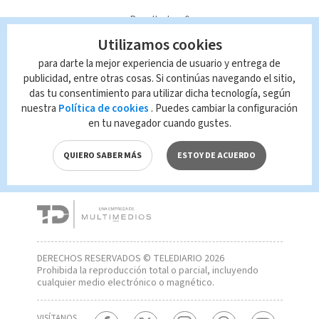
Resultados: 0
Utilizamos cookies
para darte la mejor experiencia de usuario y entrega de
¡Ops! No se ha encontrado
publicidad, entre otras cosas. Si continúas navegando el sitio,
ningún resultado con la
das tu consentimiento para utilizar dicha tecnología, según
búsqueda ‘’
nuestra
Política de cookies
. Puedes cambiar la configuración
en tu navegador cuando gustes.
QUIERO SABER MÁS
ESTOY DE ACUERDO
DERECHOS RESERVADOS © TELEDIARIO 2026
Prohibida la reproducción total o parcial, incluyendo
cualquier medio electrónico o magnético.
VISÍTANOS