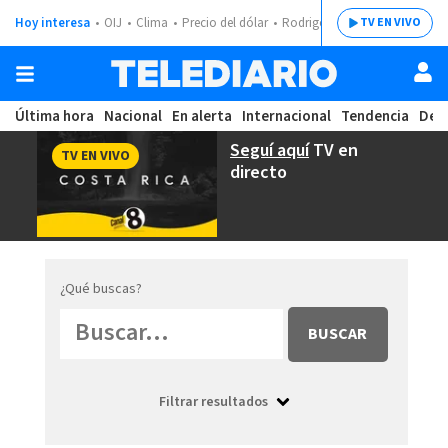
Hoy interesa
OIJ
Clima
Precio del dólar
Rodrigo Chaves
TV EN VIVO
Última hora
Nacional
En alerta
Internacional
Tendencia
Dep
Seguí aquí
TV en
TV EN VIVO
directo
¿Qué buscas?
BUSCAR