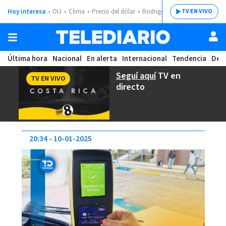
Hoy interesa
OIJ
Clima
Precio del dólar
Rodrigo Chaves
TV EN VIVO
Última hora
Nacional
En alerta
Internacional
Tendencia
Dep
Seguí aquí
TV en
TV EN VIVO
directo
20:34
10-01-2025