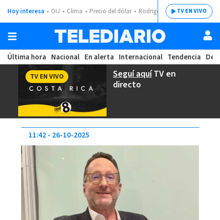
Hoy interesa
OIJ
Clima
Precio del dólar
Rodrigo Chaves
TV EN VIVO
Última hora
Nacional
En alerta
Internacional
Tendencia
Dep
Seguí aquí
TV en
TV EN VIVO
directo
11:42
26-10-2025