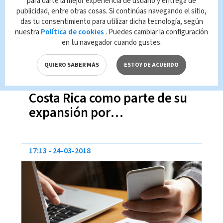
para darte la mejor experiencia de usuario y entrega de
publicidad, entre otras cosas. Si continúas navegando el sitio,
das tu consentimiento para utilizar dicha tecnología, según
nuestra
Política de cookies
. Puedes cambiar la configuración
en tu navegador cuando gustes.
QUIERO SABER MÁS
ESTOY DE ACUERDO
GAP reabrirá sus tiendas en
Costa Rica como parte de su
expansión por
Centroamérica y el Caribe
17:13
24-03-2018