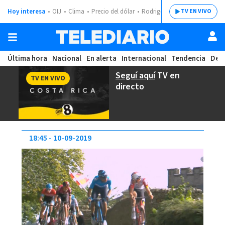
Hoy interesa
OIJ
Clima
Precio del dólar
Rodrigo Chaves
TV EN VIVO
Última hora
Nacional
En alerta
Internacional
Tendencia
Dep
Seguí aquí
TV en
TV EN VIVO
directo
18:45
10-09-2019