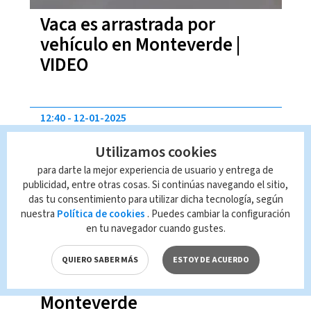
Vaca es arrastrada por
vehículo en Monteverde |
VIDEO
12:40
12-01-2025
Utilizamos cookies
para darte la mejor experiencia de usuario y entrega de
publicidad, entre otras cosas. Si continúas navegando el sitio,
das tu consentimiento para utilizar dicha tecnología, según
nuestra
Política de cookies
. Puedes cambiar la configuración
en tu navegador cuando gustes.
Motociclista muere en
QUIERO SABER MÁS
ESTOY DE ACUERDO
accidente de tránsito en
Monteverde