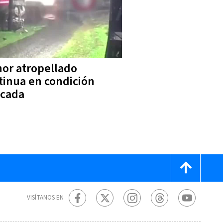
or atropellado
tinua en condición
icada
VISÍTANOS EN