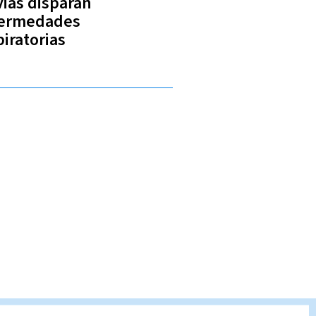
vias disparan
ermedades
piratorias