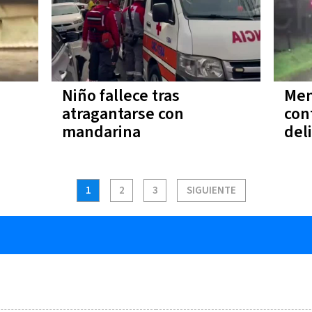
Niño fallece tras
Men
atragantarse con
con
mandarina
del
1
2
3
SIGUIENTE