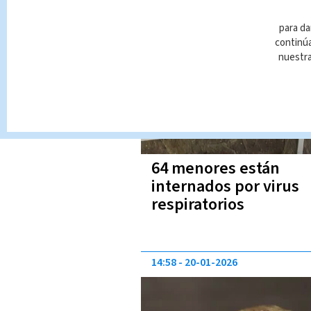
17:21
28-04-2026
para da
continúa
nuestr
64 menores están
internados por virus
respiratorios
14:58
20-01-2026