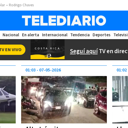
ólar
Rodrigo Chaves
Nacional
En alerta
Internacional
Tendencia
Deportes
Televis
TV EN VIVO
Seguí aquí
TV en direc
01:03
07-05-2026
01:02