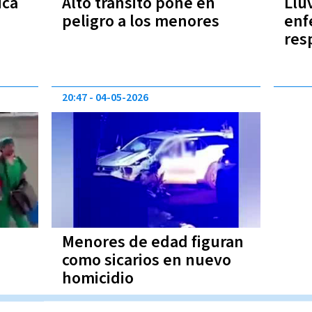
ica
Alto tránsito pone en
Llu
a
peligro a los menores
enf
res
20:47
04-05-2026
Menores de edad figuran
como sicarios en nuevo
homicidio