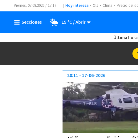
Viernes, 07.08.2026 / 17:17
Hoy interesa
OIJ
Clima
Precio del d
15 ºC
Última hora
20:11
17-06-2026