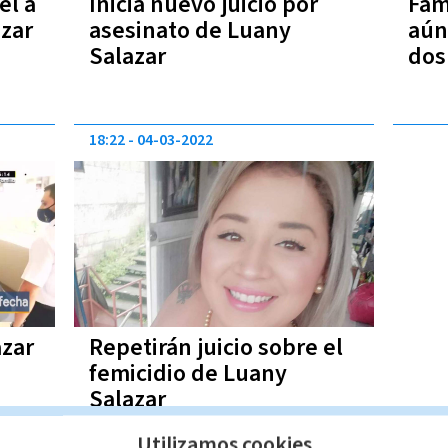
el a
Inicia nuevo juicio por
Fam
azar
asesinato de Luany
aún
Salazar
dos
18:22
04-03-2022
azar
Repetirán juicio sobre el
femicidio de Luany
Salazar
Utilizamos cookies