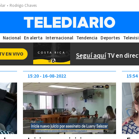
ólar
Rodrigo Chaves
Nacional
En alerta
Internacional
Tendencia
Deportes
Televis
TV EN VIVO
Seguí aquí
TV en direc
15:20
16-08-2022
15:54