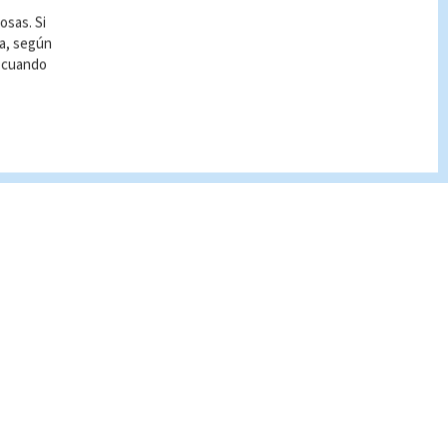
osas. Si
ía, según
r cuando