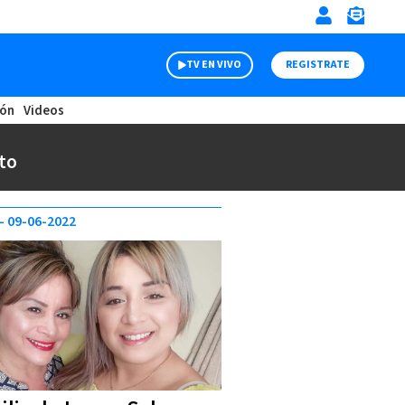
TV EN VIVO
REGISTRATE
ión
Videos
to
09-06-2022