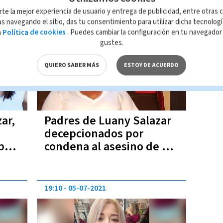
rte la mejor experiencia de usuario y entrega de publicidad, entre otras c
22:28
12-07-2021
s navegando el sitio, das tu consentimiento para utilizar dicha tecnolog
a
Política de cookies
. Puedes cambiar la configuración en tu navegado
gustes.
QUIERO SABER MÁS
ESTOY DE ACUERDO
ar,
Padres de Luany Salazar
decepcionados por
 por
condena al asesino de su
hija
19:10
05-07-2021