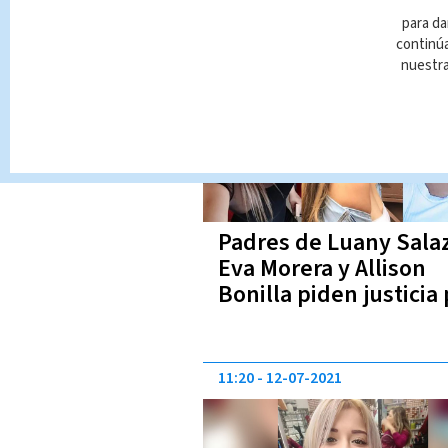
para da
09:26
23-08-2021
continúa
nuestr
Padres de Luany Salaz
Eva Morera y Allison
Bonilla piden justicia
sus muertes
11:20
12-07-2021