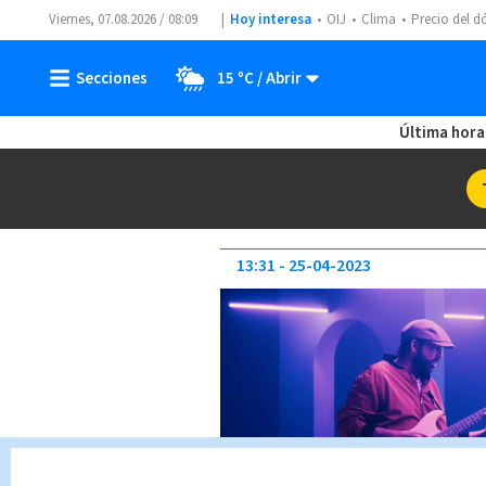
Viernes, 07.08.2026 / 08:09
Hoy interesa
OIJ
Clima
Precio del d
15 ºC
Última hora
13:31
25-04-2023