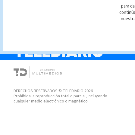
Juan Luis Guerra en
para da
Costa Rica: esto cues
continúa
las entradas
nuestr
DERECHOS RESERVADOS © TELEDIARIO 2026
Prohibida la reproducción total o parcial, incluyendo
cualquier medio electrónico o magnético.