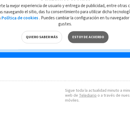
rte la mejor experiencia de usuario y entrega de publicidad, entre otras c
tan
s navegando el sitio, das tu consentimiento para utilizar dicha tecnolog
a
Política de cookies
. Puedes cambiar la configuración en tu navegado
gustes.
QUIERO SABER MÁS
ESTOY DE ACUERDO
Sigue toda la actualidad minuto a minu
web de
Telediario
o a través de nues
móviles.