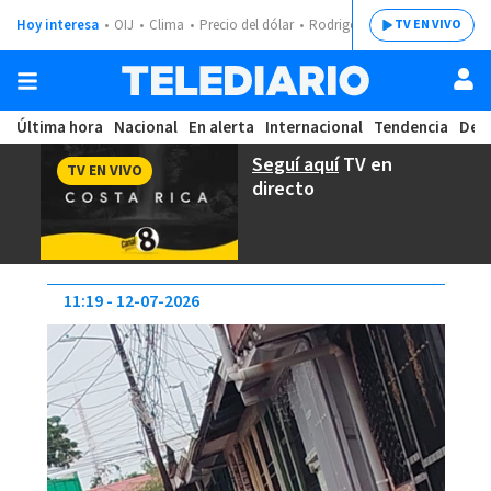
Hoy interesa
OIJ
Clima
Precio del dólar
Rodrigo Chaves
TV EN VIVO
Última hora
Nacional
En alerta
Internacional
Tendencia
Dep
Seguí aquí
TV en
TV EN VIVO
directo
11:19
12-07-2026