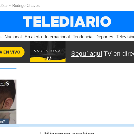
dólar
Rodrigo Chaves
a
Nacional
En alerta
Internacional
Tendencia
Deportes
Televisió
V EN VIVO
Seguí aquí
TV en dire