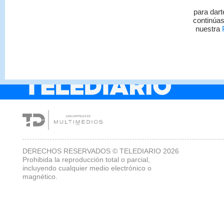
Esto debe saber sobr
para dart
jornada laboral 4x3 e
continúas
Costa Rica
nuestra
P
DERECHOS RESERVADOS © TELEDIARIO 2026
Prohibida la reproducción total o parcial,
incluyendo cualquier medio electrónico o
magnético.