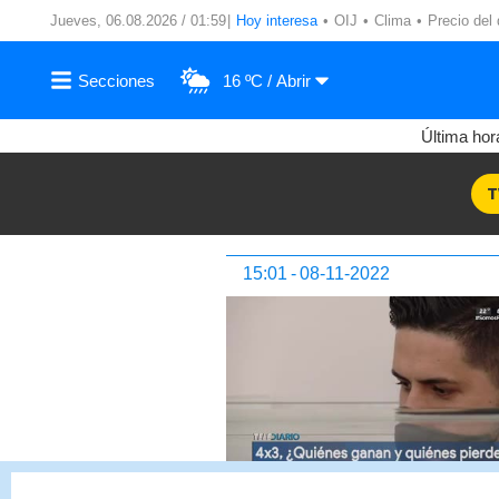
Jueves, 06.08.2026 / 01:59
Hoy interesa
OIJ
Clima
Precio del 
16 ºC
Última hor
T
15:01
08-11-2022