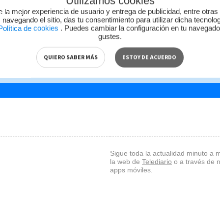
Utilizamos cookies
e la
e la mejor experiencia de usuario y entrega de publicidad, entre otras
n
 navegando el sitio, das tu consentimiento para utilizar dicha tecnolo
olítica de cookies
. Puedes cambiar la configuración en tu navegad
gustes.
QUIERO SABER MÁS
ESTOY DE ACUERDO
Sigue toda la actualidad minuto a 
la web de
Telediario
o a través de 
apps móviles.