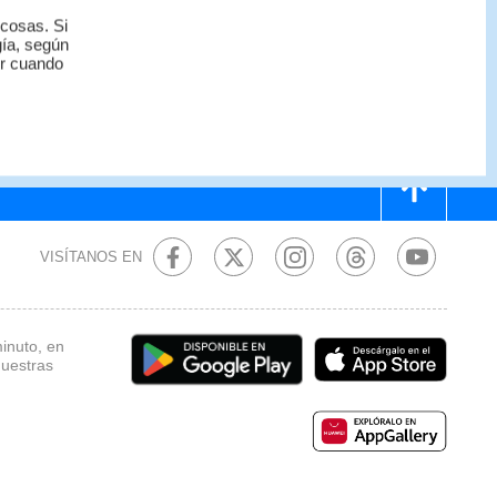
 cosas. Si
gía, según
or cuando
VISÍTANOS EN
minuto, en
nuestras