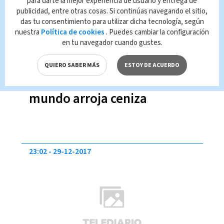
para darte la mejor experiencia de usuario y entrega de
publicidad, entre otras cosas. Si continúas navegando el sitio,
das tu consentimiento para utilizar dicha tecnología, según
nuestra
Política de cookies
. Puedes cambiar la configuración
en tu navegador cuando gustes.
QUIERO SABER MÁS
ESTOY DE ACUERDO
Volcán activo más grande del
mundo arroja ceniza
23:02
29-12-2017