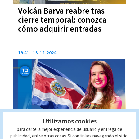
Volcán Barva reabre tras
cierre temporal: conozca
cómo adquirir entradas
19:41
13-12-2024
Presentadora española
Utilizamos cookies
califica como "pesadilla
para darte la mejor experiencia de usuario y entrega de
salvaje" su visita a Costa Rica
publicidad, entre otras cosas. Si continúas navegando el sitio,